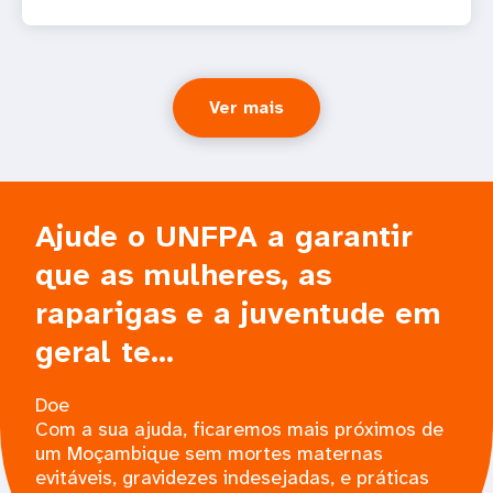
Ver mais
Ajude o UNFPA a garantir
que as mulheres, as
raparigas e a juventude em
geral te...
Doe
Com a sua ajuda, ficaremos mais próximos de
um Moçambique sem mortes maternas
evitáveis, gravidezes indesejadas, e práticas