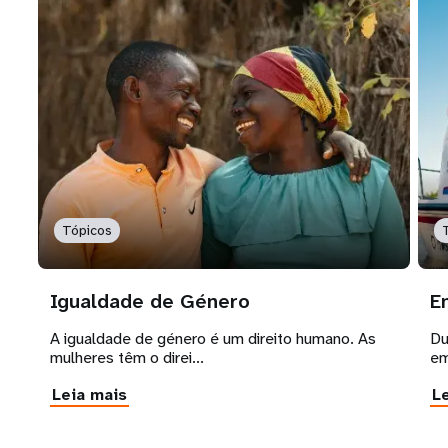
Tópicos
Igualdade de Género
E
A igualdade de género é um direito humano. As
Du
mulheres têm o direi...
em
Leia mais
L